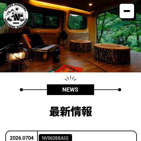
コンセプト
カスタムメニュー
納車までの流れ
VANLIFEオーナー
よくある質問
最新情報
会社案内
NEWS
最新情報
お電話でのお問い合わせ
0120-40-9608
producted by
NV9608BASE
2026.07
04