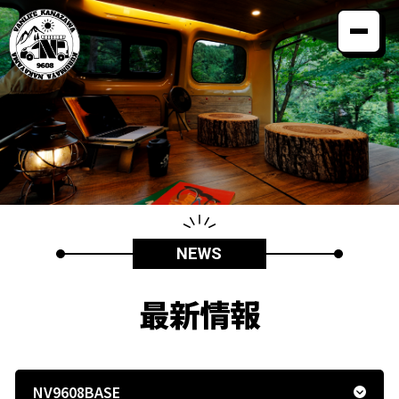
コンセプト
カスタムメニュー
納車までの流れ
VANLIFEオーナー
よくある質問
最新情報
会社案内
NEWS
最新情報
お電話でのお問い合わせ
0120-40-9608
producted by
NV9608BASE