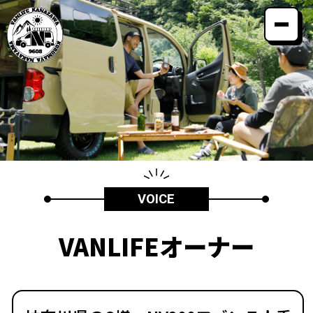
コンセプト
カスタムメニュー
納車までの流れ
VANLIFEオーナー
よくある質問
最新情報
会社案内
VOICE
VANLIFEオーナー
お電話でのお問い合わせ
0120-40-9608
producted by