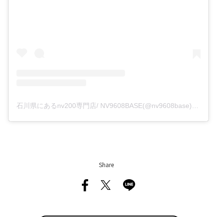
石川県にあるnv200専門店/ NV9608BASE(@nv9608base)がシェアした投稿
Share